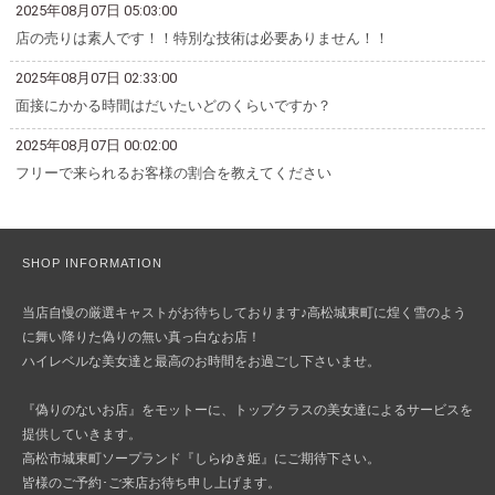
2025年08月07日 05:03:00
店の売りは素人です！！特別な技術は必要ありません！！
2025年08月07日 02:33:00
面接にかかる時間はだいたいどのくらいですか？
2025年08月07日 00:02:00
フリーで来られるお客様の割合を教えてください
SHOP INFORMATION
当店自慢の厳選キャストがお待ちしております♪高松城東町に煌く雪のよう
に舞い降りた偽りの無い真っ白なお店！
ハイレベルな美女達と最高のお時間をお過ごし下さいませ。
『偽りのないお店』をモットーに、トップクラスの美女達によるサービスを
提供していきます。
高松市城東町ソープランド『しらゆき姫』にご期待下さい。
皆様のご予約･ご来店お待ち申し上げます。