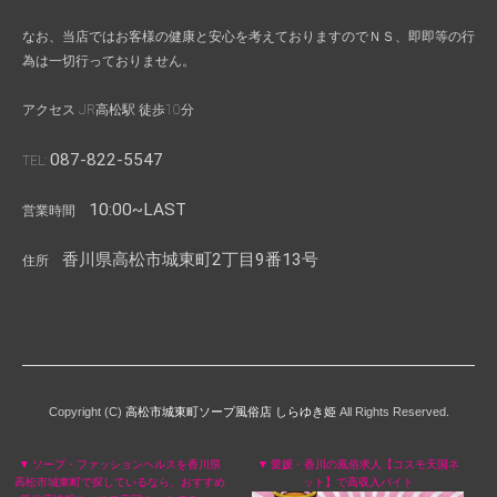
なお、当店ではお客様の健康と安心を考えておりますのでＮＳ、即即等の行
為は一切行っておりません。
アクセス JR高松駅 徒歩10分
087-822-5547
TEL:
10:00~LAST
営業時間
香川県高松市城東町2丁目9番13号
住所
Copyright (C)
高松市城東町ソープ風俗店 しらゆき姫
All Rights Reserved.
▼ ソープ・ファッションヘルスを香川県
▼ 愛媛・香川の風俗求人【コスモ天国ネ
高松市城東町で探しているなら、おすすめ
ット】で高収入バイト