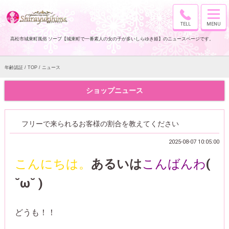
高松市城東町風俗 ソープ【城東町で一番素人の女の子が多いしらゆき姫】のニュースページです。
年齢認証
TOP
ニュース
ショップニュース
フリーで来られるお客様の割合を教えてください
2025-08-07 10:05:00
こんにちは。
あるいは
こんばんわ
(
˘ω˘ )
どうも！！